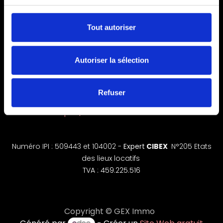
Tout autoriser
+32 478 41 05 33
Autoriser la sélection
+32 02 346 72 31
info@geximmo.be
Refuser
Chaussée de Louvain 55 | 1410 Waterloo​
Rue du Coq 32 | 1380 Lasne
Numéro IPI : 509443 et 104002 -
Expert
CIBEX
N°205 Etats
des lieux locatifs
TVA : 459.225.516
Copyright © GEX Immo