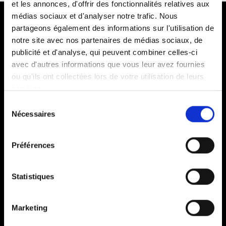
et les annonces, d'offrir des fonctionnalités relatives aux
médias sociaux et d'analyser notre trafic. Nous
partageons également des informations sur l'utilisation de
notre site avec nos partenaires de médias sociaux, de
publicité et d'analyse, qui peuvent combiner celles-ci
avec d'autres informations que vous leur avez fournies
ou qu'ils ont collectées lors de votre utilisation de leurs
services.
Sélection
Expertise
Nécessaires
du
Gestion locative / Régisseur
consentement
Honoraires
Préférences
A propos
Accueil
Statistiques
Contactez-nous
Conditions générales de vente
Marketing
Politique de confidentialité